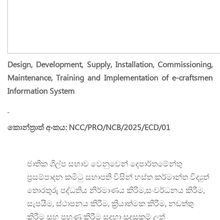
Design, Development, Supply, Installation, Commissioning,
Maintenance, Training and Implementation of e-craftsmen
Information System
කොන්ත්‍රාත් අංකය
: NCC/PRO/NCB/2025/ECD/01
ජාතික ශිල්ප සභාව වෙනුවෙන් දෙපාර්තමේන්තු
ප්‍රසම්පාදන කමිටු සභාපති විසින් හස්ත කර්මාන්ත විද්‍යුත්
තොරතුරු පද්ධතිය නිර්මාණය කිරිම,සංවර්ධනය කිරීම,
සැපයීම, ස්ථාපනය කිරීම, ක්‍රියාත්මක කිරීම, නඩත්තු
කිරීම සහ පුහුණු කිරීම සදහා සුදුසුකම් ලත්