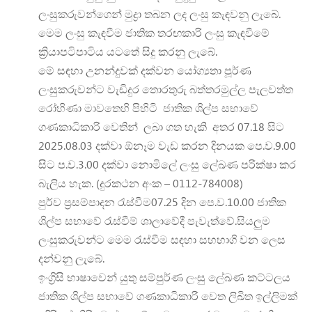
ලංසුකරුවන්ගෙන් මුද්‍රා තබන ලද ලංසු කැඳවනු ලැබේ.
මෙම ලංසු කැඳවීම ජාතික තරඟකාරි ලංසු කැඳවීමේ
ක්‍රියාපටිපාටිය යටතේ සිදු කරනු ලැබේ.
මේ සඳහා උනන්දුවක් දක්වන යෝග්‍යතා පූර්ණ
ලංසුකරුවන්ට වැඩිදුර තොරතුරු බත්තරමුල්ල පැලවත්ත
රෝහිණා මාවතෙහි පිහිටි ජාතික ශිල්ප සභාවේ
ගණකාධිකාරි වෙතින් ලබා ගත හැකි අතර 07.18 සිට
2025.08.03 දක්වා ඕනෑම වැඩ කරන දිනයක පෙ.ව.9.00
සිට ප.ව.3.00 දක්වා නොමිලේ ලංසු ලේඛණ පරික්ෂා කර
බැලිය හැක. (දුරකථන අංක – 0112-784008)
පුර්ව ප්‍රසම්පාදන රැස්වීම07.25 දින පෙ.ව.10.00 ජාතික
ශිල්ප සභාවේ රැස්වීම් ශාලාවේදී පැවැත්වේ.සියලුම
ලංසුකරුවන්ට මෙම රැස්වීම සඳහා සහභාගි වන ලෙස
දන්වනු ලැබේ.
ඉංග්‍රිසි භාෂාවෙන් යුතු සම්පුර්ණ ලංසු ලේඛණ කට්ටලය
ජාතික ශිල්ප සභාවේ ගණකාධිකාරි වෙත ලිඛිත ඉල්ලිමක්