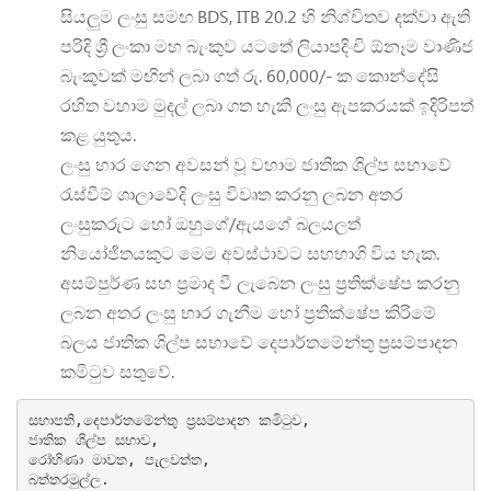
සියලුම ලංසු සමඟ BDS, ITB 20.2 හි නිශ්චිතව දක්වා ඇති
පරිදි ශ්‍රී ලංකා මහ බැංකුව යටතේ ලියාපදිංචි ඕනෑම වාණිජ
බැංකුවක් මඟින් ලබා ගත් රු. 60,000/- ක කොන්දේසි
රහිත වහාම මුදල් ලබා ගත හැකි ලංසු ඇපකරයක් ඉදිරිපත්
කළ යුතුය.
ලංසු භාර ගෙන අවසන් වූ වහාම ජාතික ශිල්ප සභාවේ
රැස්වීම් ශාලාවේදි ලංසු විවෘත කරනු ලබන අතර
ලංසුකරුට හෝ ඔහුගේ/ඇයගේ බලයලත්
නියෝජිතයකුට මෙම අවස්ථාවට සහභාගි විය හැක.
අසම්පුර්ණ සහ ප්‍රමාද වී ලැබෙන ලංසු ප්‍රතික්ෂේප කරනු
ලබන අතර ලංසු භාර ගැනීම හෝ ප්‍රතික්ෂේප කිරිමේ
බලය ජාතික ශිල්ප සභාවේ දෙපාර්තමේන්තු ප්‍රසම්පාදන
කමිටුව සතුවේ.
සභාපති,දෙපාර්තමේන්තු ප්‍රසම්පාදන කමිටුව,

ජාතික ශිල්ප සභාව,

රෝහිණා මාවත, පැලවත්ත,

බත්තරමුල්ල.
