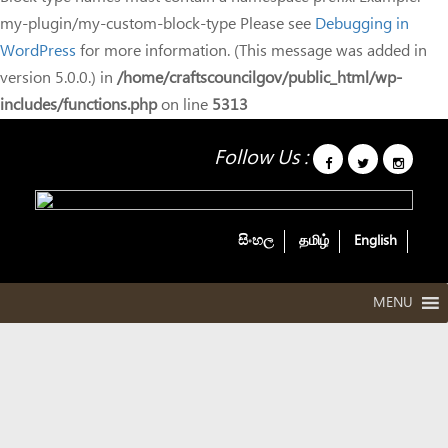
my-plugin/my-custom-block-type Please see
Debugging in
WordPress
for more information. (This message was added in
version 5.0.0.) in
/home/craftscouncilgov/public_html/wp-
includes/functions.php
on line
5313
Follow Us :
සිංහල
தமிழ்
English
MENU