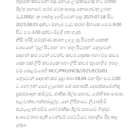
ඉදිරිපත් කිරිමෙන් පසු ඕනෑම ලංසුකරුවකු හට ජාතික
ශිල්ප සභාවේ සරප් වෙත ආපසු නොගෙවනු ලබන
රු.2,000/- ක ගාස්තු ගෙවීමෙන් පසු 2025.07.18 සිට
2025.08.03 දක්වා ඕනෑම වැඩ කරන දිනයක පෙ.ව.9.00
සිට ප.ව.3.00 දක්වා මිලදි ගත හැක.
නිසි පරිදි සම්පූර්ණ කරන ලද ලංසු පිටපත් දෙකක්
වශයෙන් “මුල් පිටපත” හා “අනු පිටපත” යනුවෙන්
සඳහන් කර වෙන් වෙන්ව කවර දෙකක බහා එම කවර
දෙක එක් ලිපි කවරයක බහා ලිපි කවර තුනෙහිම ඉහල
වම් කෙළවරෙහි NCC/PRO/NCB/2025/ECD/01
යනුවෙන් සඳහන් කර මුද්‍රා තබා 08.04 වන දින ප.ව.2.00
ට හෝ ඉන් පෙර ලැබෙන සේ සභාපති, දෙපාර්තමේන්තු
ප්‍රසම්පාදන කමිටුව, ජාතික ශිල්ප සභාව, රෝහිණා මාවත,
පැලවත්ත, බත්තරමුල්ල. යන ලිපිනයට ලියාපදිංචි
තැපෑලෙන් එවීම හෝ ජාතික ශිල්ප සභාවේ ගිණුම්
අංශයේ තබා ඇති ටෙන්ඩර් පෙට්ටියට බහාලීම සිදු කල
යුතුය.