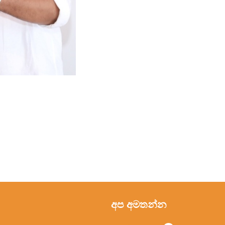
අප අමතන්න