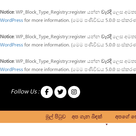
Notice
: WP_Block_Type_Registry::register යන්න
වැරදි
ලෙස අමතන ල
WordPress
for more information. (මෙම පණිවිඩය 5.0.0 සංස්කර
Notice
: WP_Block_Type_Registry::register යන්න
වැරදි
ලෙස අමතන ල
WordPress
for more information. (මෙම පණිවිඩය 5.0.0 සංස්කර
Notice
: WP_Block_Type_Registry::register යන්න
වැරදි
ලෙස අමතන ල
WordPress
for more information. (මෙම පණිවිඩය 5.0.0 සංස්කර
Sales outlet_Pallekel
Follow Us :
/
National Crafts Council
Sales outlet_Pallekele_Sinhala
මුල් පිටුව
අප ගැන බිඳක්
අපගේ ස