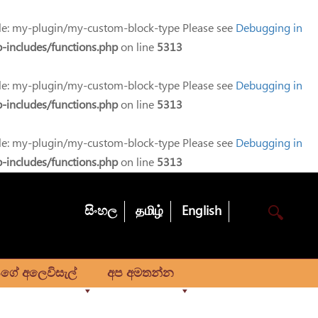
e: my-plugin/my-custom-block-type Please see
Debugging in
-includes/functions.php
on line
5313
e: my-plugin/my-custom-block-type Please see
Debugging in
-includes/functions.php
on line
5313
e: my-plugin/my-custom-block-type Please see
Debugging in
-includes/functions.php
on line
5313
සිංහල
தமிழ்
English
ගේ අලෙවිසැල්
අප අමතන්න