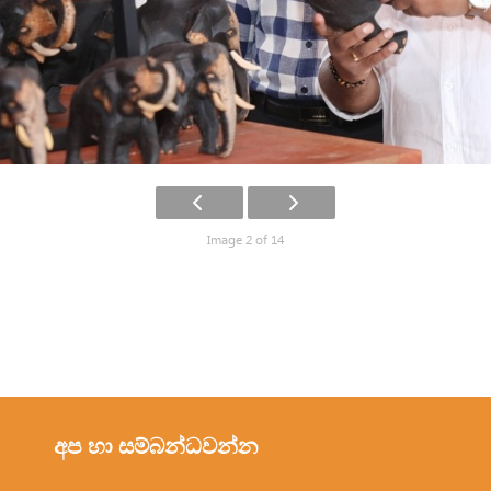
Image 2 of 14
අප හා සම්බන්ධවන්න