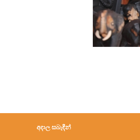
අදාල සබැඳීන්