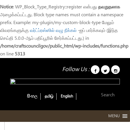
Notice
: WP_Block_Type_Registry::register என்பது
தவறுதலாக
அழைக்கப்பட்டது. Block type names must contain a namespace
prefix. Example: my-plugin/my-custom-block-type மேலும்
விவரங்களுக்கு
வர்ட்ப்ரஸ்ஸில் வழு நீக்கல்
-ஐப் பார்க்கவும் (இந்த
செய்தி 5.0.0-ஆம் பதிப்பூரில் சேர்க்கப்பட்டது.) in
/home/craftscouncilgov/public_html/wp-includes/functions.php
on line
5313
Follow Us :
Vision and Mission_Tamil
/
National Crafts Council
Vision and Mission_Tamil
සිංහල
தமிழ்
English
MENU