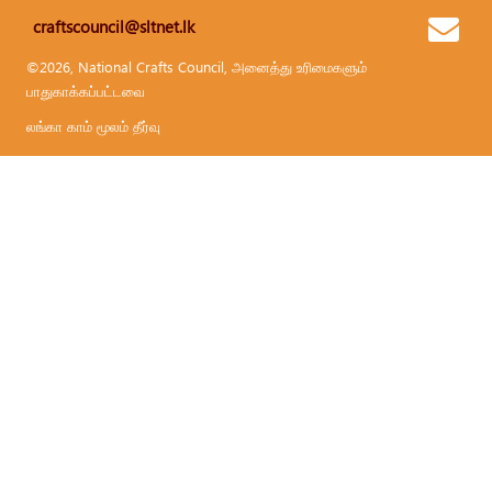
craftscouncil@sltnet.lk
©2026, National Crafts Council, அனைத்து உரிமைகளும்
பாதுகாக்கப்பட்டவை
லங்கா காம் மூலம் தீர்வு