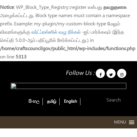
Notice
: WP_Block_Type_Registry::register என்பது
தவறுதலாக
அழைக்கப்பட்டது. Block type names must contain a namespace
prefix. Example: my-plugin/my-custom-block-type மேலும்
விவரங்களுக்கு
வர்ட்ப்ரஸ்ஸில் வழு நீக்கல்
-ஐப் பார்க்கவும் (இந்த
செய்தி 5.0.0-ஆம் பதிப்பூரில் சேர்க்கப்பட்டது.) in
/home/craftscouncilgov/public_html/wp-includes/functions.php
on line
5313
Follow Us :
Sales outlet_Colombo
fort_Tamil
සිංහල
தமிழ்
English
/
National Crafts Council
Sales outlet_Colombo fort_Tamil
MENU